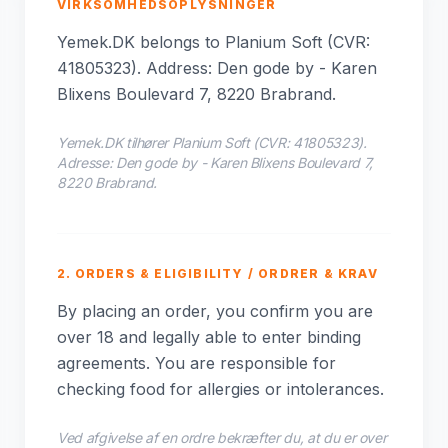
VIRKSOMHEDSOPLYSNINGER
Yemek.DK belongs to Planium Soft (CVR:
41805323). Address: Den gode by - Karen
Blixens Boulevard 7, 8220 Brabrand.
Yemek.DK tilhører Planium Soft (CVR: 41805323).
Adresse: Den gode by - Karen Blixens Boulevard 7,
8220 Brabrand.
2. ORDERS & ELIGIBILITY / ORDRER & KRAV
By placing an order, you confirm you are
over 18 and legally able to enter binding
agreements. You are responsible for
checking food for allergies or intolerances.
Ved afgivelse af en ordre bekræfter du, at du er over